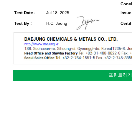
Concl
Test Date :
Jul 18, 2025
Issue
Test By :
H.C. Jeong
Certif
프린트하기