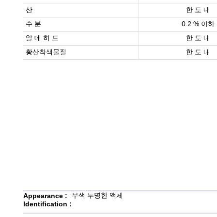
산
한 도 내
수 분
0.2 % 이하
알 데 히 드
한 도 내
황산착색물질
한 도 내
무색 투명한 액체
Appearance :
Identification :