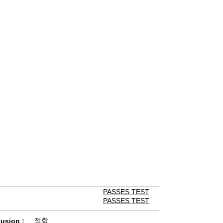
PASSES TEST
PASSES TEST
적합
usion :