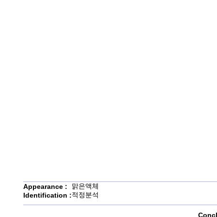
맑은액체
Appearance :
적정분석
Identification :
Concl