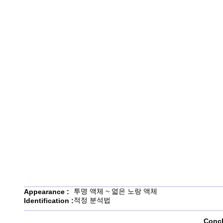
투명 액체 ~ 엷은 노랑 액체
Appearance :
적정 분석법
Identification :
Concl