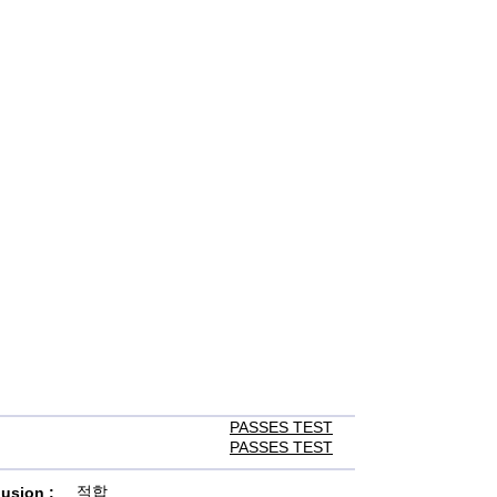
PASSES TEST
PASSES TEST
적합
usion :