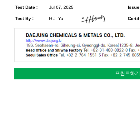
Test Date :
Jul 07, 2025
Issue
Test By :
H.J. Yu
Certif
프린트하기