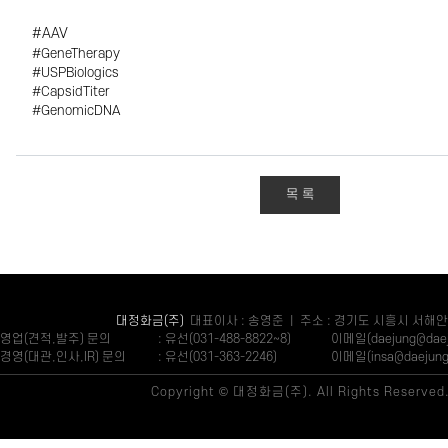
#AAV
#GeneTherapy
#USPBiologics
#CapsidTiter
#GenomicDNA
목 록
대정화금(주)
대표이사 : 송영준 | 주소 : 경기도 시흥시 서해안
영업(견적,발주) 문의
: 유선(031-488-8822~8)
이메일(daejung@daeju
경영(대관,인사,IR) 문의
: 유선(031-363-2246)
이메일(insa@daejung.
Copyright © 대정화금(주). All Rights Reserved