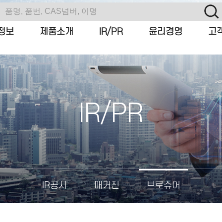
정보
제품소개
IR/PR
윤리경영
고
IR/PR
IR공시
매거진
브로슈어