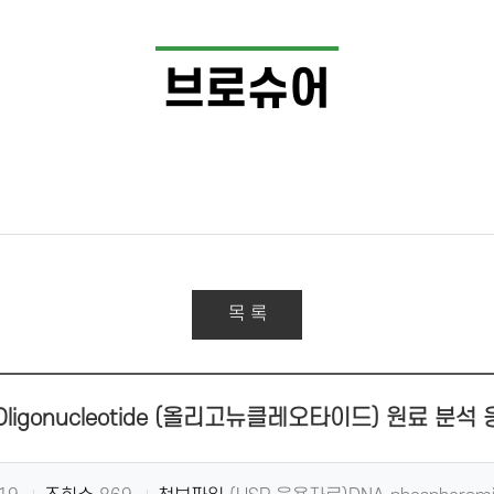
브로슈어
목 록
 Oligonucleotide (올리고뉴클레오타이드) 원료 분