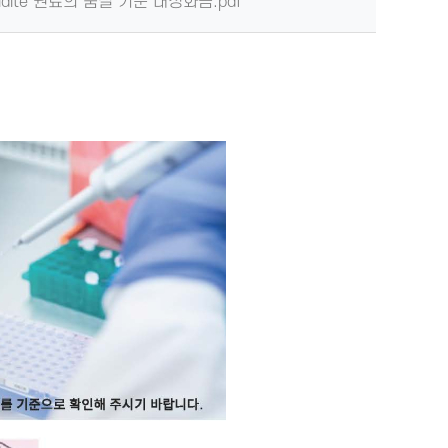
midite 원료의 품질 기준 대정화금.pdf