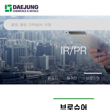
IR/PR
IR공시
매거진
브로슈어
브로슈어