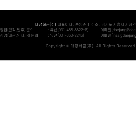
대정화금(주)
대표이사 : 송영준 | 주소 : 경기도 시흥시 서해안
영업(견적,발주) 문의
: 유선(031-488-8822~8)
이메일(daejung@daeju
경영(대관,인사,IR) 문의
: 유선(031-363-2246)
이메일(insa@daejung.
Copyright © 대정화금(주). All Rights Reserved