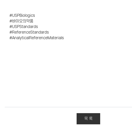
#USPBiologics
#바이오의약품
#USPStandards
#ReferenceStandards
#AnalyticalReferenceMaterials
목 록