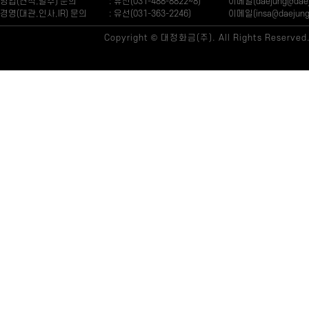
영업(견적,발주) 문의
: 유선(031-488-8822~8)
이메일(daejung@daeju
경영(대관,인사,IR) 문의
: 유선(031-363-2246)
이메일(insa@daejung.
Copyright © 대정화금(주). All Rights Reserved