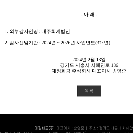
-
아 래
-
1.
외부감사인명
:
대주회계법인
2.
감사선임기간
: 2024
년
~ 2026
년 사업연도
(3
개년
)
2024
년
2
월
13
일
경기도 시흥시 서해안로
186
대정화금 주식회사 대표이사 송영준
목 록
대정화금(주)
대표이사 : 송영준 | 주소 : 경기도 시흥시 서해안