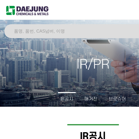
IR/PR
IR공시
매거진
브로슈어
IR공시