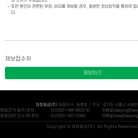
상 조치가 수행됩니다.
또한 본인이 관련된 부정, 비리를 제보할 경우, 충분한 정상참작을 통하여 
다.
제보접수처
제보하기
대정화금(주)
대표이사 : 송영준 | 주소 : 경기도 시흥시 서해안
영업(견적,발주) 문의
: 유선(031-488-8822~8)
이메일(daejung@daeju
경영(대관,인사,IR) 문의
: 유선(031-363-2246)
이메일(insa@daejung.
Copyright © 대정화금(주). All Rights Reserved