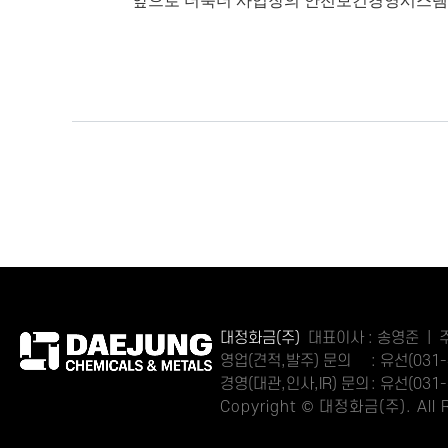
앞으로 더욱더 사업장의 안전보건경영시스템 
대정화금(주)
대표이사 : 송영준 | 주
영업(견적,발주) 문의
: 유선(031-
경영(대관,인사,IR) 문의
: 유선(031-
Copyright © 대정화금(주). All R