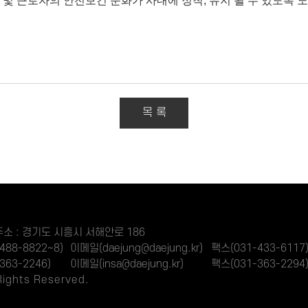
및 근로자의 안전보건 문화가 사내에 정착, 유지 될 수 있도록
목 록
소 : 경기도 시흥시 서해안로 186
488-8822~8)
이메일(daejung@daejung.kr)
팩스(031-433-6117
363-2246)
이메일(insa@daejung.kr)
팩스(031-363-2294
ights Reserved.